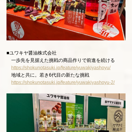
■ユワキヤ醤油株式会社
一歩先を見据えた挑戦の商品作りで前進を続ける
https://shokunotasuki.jp/feature/yuwakiyashoyu/
地域と共に。若き6代目の新たな挑戦
https://shokunotasuki.jp/feature/yuwakiyashoyu-2/