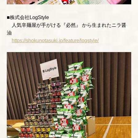
■株式会社LogStyle
人気辛麺屋が手がける『必然』 から生まれたニラ醤
油
https://shokunotasuki.jp/feature/logstyle/