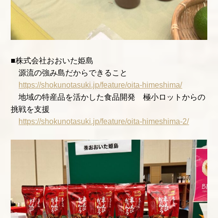
■株式会社おおいた姫島
源流の強み島だからできること
https://shokunotasuki.jp/feature/oita-himeshima/
地域の特産品を活かした食品開発 極小ロットからの
挑戦を支援
https://shokunotasuki.jp/feature/oita-himeshima-2/