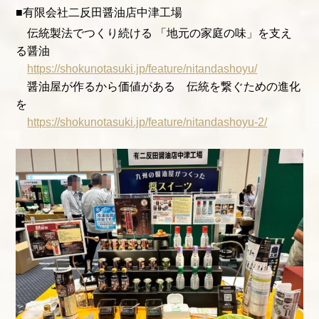
■有限会社二反田醤油店中津工場
伝統製法でつくり続ける 「地元の家庭の味」を支え
る醤油
https://shokunotasuki.jp/feature/nitandashoyu/
醤油屋が作るから価値がある 伝統を繋ぐための進化
を
https://shokunotasuki.jp/feature/nitandashoyu-2/