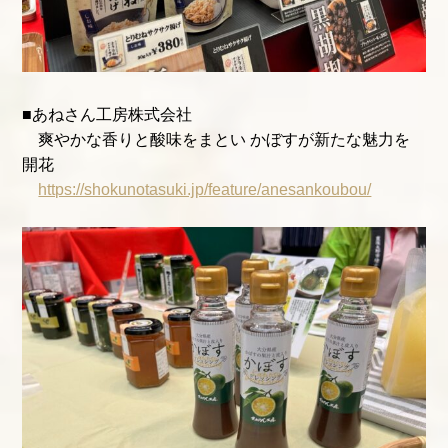
■あねさん工房株式会社
爽やかな香りと酸味をまとい かぼすが新たな魅力を
開花
https://shokunotasuki.jp/feature/anesankoubou/