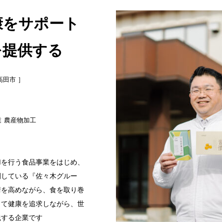
康をサポート
を提供する
高田市 ］
業
農産物加工
Mを行う食品事業をはじめ、
開している『佐々木グルー
術を高めながら、食を取り巻
じて健康を追求しながら、世
践する企業です