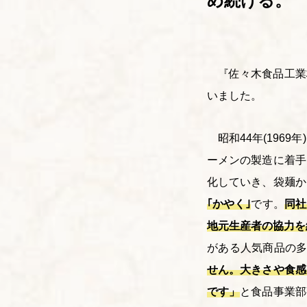
め続ける。
『佐々木食品工業
いました。
昭和
44
年
(1969
年
)
ーメンの製造に着手
化していき、袋麺か
｢かやく｣
です。
同社
地元生産者の協力を
がある人気商品の
せん。大きさや食感
です」
と食品事業部