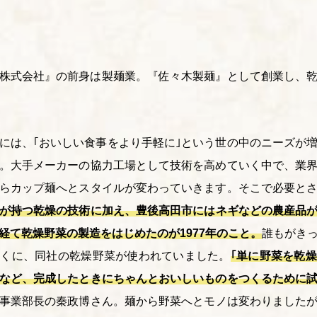
株式会社』の前身は製麺業。『佐々木製麺』として創業し、
には、｢おいしい食事をより手軽に｣という世の中のニーズが
。大手メーカーの協力工場として技術を高めていく中で、業
らカップ麺へとスタイルが変わっていきます。そこで必要と
が持つ乾燥の技術に加え、豊後高田市にはネギなどの農産品
経て乾燥野菜の製造をはじめたのが1977年のこと。
誰もがき
多くに、同社の乾燥野菜が使われていました。
｢単に野菜を乾
など、完成したときにちゃんとおいしいものをつくるために
事業部長の秦政博さん。麺から野菜へとモノは変わりました