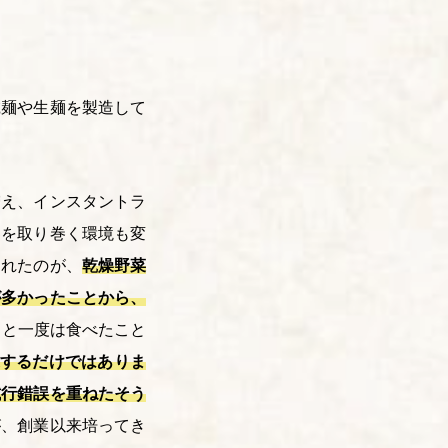
乾麺や生麺を製造して
増え、インスタントラ
界を取り巻く環境も変
されたのが、
乾燥野菜
が多かったことから、
っと一度は食べたこと
燥するだけではありま
試行錯誤を重ねたそう
が、創業以来培ってき