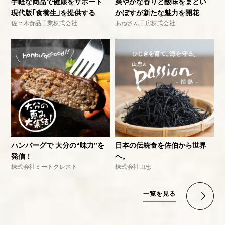
手軽な商品で健康をサポート
爽やかな香りと酸味をまとい
現代版｢食養生｣を提供する
かぼすが新たな魅力を開花
佐々木食品工業株式会社
あねさん工房株式会社
ハンバーグで 大分の“味力”を
日本の伝統食を佐伯から世界
発信！
へ。
株式会社ミートクレスト
株式会社山忠
一覧を見る