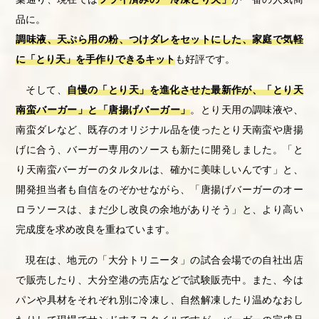
品に。
調味液、天ぷら用の粉、つけダレをセットにした、家庭で気軽
に「とり天」を手作りできるキット
も好評です。
そして、
自慢の「とり天」を進化させた最新作が、「とり天
南蛮バーガー」と「唐揚げバーガー」
。とり天用の調味液や、
南蛮ダレなど、既存のオリジナル品を使ったとり天南蛮や唐揚
げに合う、バーガー専用のソースも新たに開発しました。「と
り天南蛮バーガーのタルタルは、確かに美味しいんです」と、
開発担当者も自信をのぞかせながら、「唐揚げバーガーのオー
ロラソースは、まだ少し改良の余地がありそう」と、より高い
完成度を求め改良を重ねています。
現在は、地元の「大分トリニータ」の試合会場での自社出店
で販売したり、大分空港の売店などで試験販売中。また、今は
パンや具材をそれぞれ別に冷凍し、自然解凍したり温めなおし