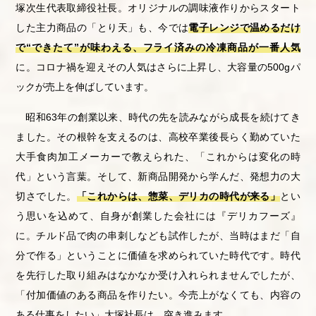
塚次生代表取締役社長。オリジナルの調味液作りからスタート
した主力商品の「とり天」も、今では
電子レンジで温めるだけ
で“できたて”が味わえる、フライ済みの冷凍商品が一番人気
に。コロナ禍を迎えその人気はさらに上昇し、大容量の500gパ
ックが売上を伸ばしています。
昭和63年の創業以来、時代の先を読みながら成長を続けてき
ました。その根幹を支えるのは、高校卒業後長らく勤めていた
大手食肉加工メーカーで教えられた、「これからは変化の時
代」という言葉。そして、新商品開発から学んだ、発想力の大
切さでした。
「これからは、惣菜、デリカの時代が来る」
とい
う思いを込めて、自身が創業した会社には『デリカフーズ』
に。チルド品で肉の串刺しなども試作したが、当時はまだ「自
分で作る」ということに価値を求められていた時代です。時代
を先行した取り組みはなかなか受け入れられませんでしたが、
「付加価値のある商品を作りたい。今売上がなくても、内容の
ある仕事をしたい」大塚社長は、突き進みます。