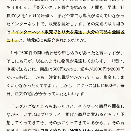
ありません。「楽天がネット販売を始める」と聞き、早速、社
員の1人を1ヵ月間研修へ。まだ企業でも導入が進んでいなかっ
たインターネットで、販売を開始します。その先進の取り組み
は
「インターネット販売でとり天を発送。大分の商品を全国区
に！」
と、地元紙にも紹介されたのだとか。
1日に600件の問い合わせや申し込みがあったと言いますが、
そこにも穴が。現在のように物流が発達しておらず、「特殊な
冷凍で送るとね、商品は500円なのに、送料が1000円や2000円
かかる時代。しかも、注文も電話でかかってくる。集金もうま
くいかなかったんですよ」。しかし、アクセスは日に600件。毎
日、注文の電話がかかっていたといいます。
「チグハグなところもあったけど、そうやって商品を開発し
ながら、いずれはプリフライ、揚げた商品に変わるだろうと予
想してやってきて今、その形になってきているから」。その言
葉通り、現在では
フライ済みの「冷凍とり天」
が一番の人気商