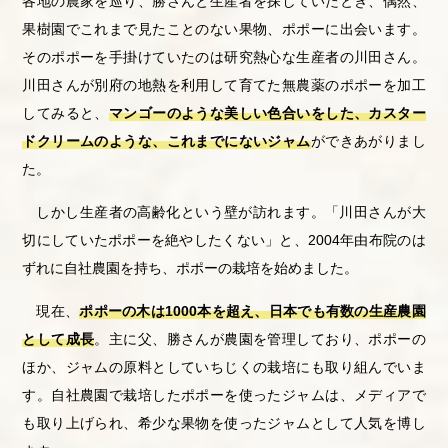
各地の農家を巡り、勝さんと生産者を探していたとき、偶然、
果樹園でこれまで見たことのない果物、ポポーに出会います。
そのポポーを手掛けていたのは研究熱心な生産者の川田さん。
川田さんが別府の地熱を利用して育てた無農薬のポポーを加工
してみると、
マンゴーのような美しい色合いをした、カスター
ドクリームのような、これまでにないジャム
ができあがりまし
た。
しかし生産者の高齢化という壁が訪れます。「川田さんが大
切にしていたポポーを絶やしたくない」と、2004年由布院のは
ずれに自社農園を持ち、ポポーの栽培を始めました。
現在、
ポポーの木は1000本を超え、日本でも有数の生産農園
として成長
。主に父、勝さんが農園を管理しており、ポポーの
ほか、ジャムの原料としていちじくの栽培にも取り組んでいま
す。自社農園で栽培したポポーを使ったジャムは、メディアで
も取り上げられ、希少な果物を使ったジャムとして人気を博し