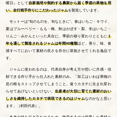
曜日』として
自家栽培や契約する農家から届く季節の果物を用
い、全行程手作りにこだわったジャム
を製造しています。
モットーは“旬のものを、旬なときに”。春はいちご・キウイ、
夏はブルーベリー・もも・梅、秋はかぼす・梨、冬はいちご・
りんご・みかんといった具合に、季節の移り変わりとともに
１
年を通して製造されるジャムは年間40種類
ほど。香り、味、食
感すべてにおいて素材の良さを存分に堪能させてくれる逸品で
す。
ジャムに使われるのは、代表自身が考え方や想いに共感・信
頼できる作り手から仕入れた素材のみ。「加工はいわば果物の
息の根をストップさせてしまうこと。違うカタチに生まれ変わ
らせてあげないといけない。
生産者が大切に育てた素材のおい
しさを維持したカタチで表現できるのはジャム
なのかなと思い
ます」（村田代表）。