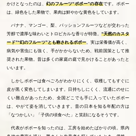
かけとなったのは、
幻のフルーツ“ポポー”の存在
です。ポポー
は、緑色をした果物で、果肉は鮮やかな黄色をしています。
バナナ、マンゴー、梨、パッションフルーツなどが交わった
芳醇で濃厚な味わいとトロピカルな香りが特徴。
“天然のカスタ
ード”“幻のフルーツ”とも称されるポポー
。実は栄養価が高く、
病気や害虫にも強く、手がかからないため、戦前国策として推
奨された果物。昔は多くの家庭の庭で見かけることがあったと
いいます。
しかしポポーは食べごろがわかりにくく、収穫してもすぐに
皮が黒く変色してしまいます。日持ちしにくく、流通にのせに
くい難点があったため、全国どこでも手に入っていたポポー
は、やがて姿を消していきます。昔の日本を知る年配の方は
「なつかしい」「子供の頃食べた」と笑顔になるそうです。
代表がポポーを知ったのは、工房を始めたばかりの頃。県内