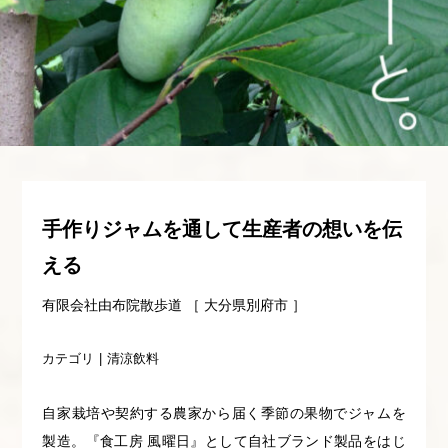
手作りジャムを通して生産者の想いを伝
える
有限会社由布院散歩道 ［ 大分県別府市 ］
カテゴリ
清涼飲料
自家栽培や契約する農家から届く季節の果物でジャムを
製造。『食工房 風曜日』として自社ブランド製品をはじ