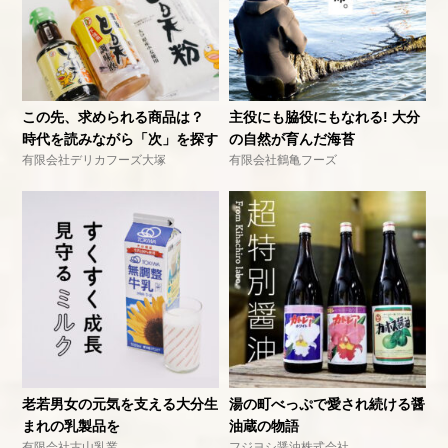
この先、求められる商品は？
主役にも脇役にもなれる! 大分
時代を読みながら「次」を探す
の自然が育んだ海苔
有限会社デリカフーズ大塚
有限会社鶴亀フーズ
老若男女の元気を支える大分生
湯の町べっぷで愛され続ける醤
まれの乳製品を
油蔵の物語
有限会社古山乳業
フジヨシ醤油株式会社