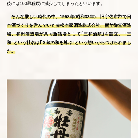
後には
100
蔵程度に減少してしまったといいます。
そんな厳しい時代の中、1958年(昭和33年)、旧宇佐市郡で日
本酒づくりを営んでいた赤松本家酒造株式会社、熊埜御堂酒造
場、和田酒造場が共同瓶詰場として｢三和酒類｣を設立。 “三
和”という社名は｢３蔵の和を尊ぶ｣という想いからつけられまし
た。