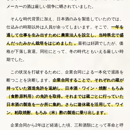
メーカーの酒は厳しい競争に晒されていました。
そんな時代背景に加え、日本酒のみを製造していたのでは、
仕込みの時期以外は人員が余ってしまいます。そこで、
一年を
通して仕事を生み出すために農業法人を設立し、当時県北で盛
んだったみかん栽培をはじめました 。
最初は好調でしたが、価
格が下落し衰退。同社にとって、冬の時代ともいえる厳しい時
期でした。
この状況を打破するために、企業合同による一本化で退路を
断つことを決断します。
企業合同することで、それぞれの蔵が
持っていた酒造免許を返納し、日本酒・ワイン・焼酎・もろみ
（食酢原料用）の免許を取得。それまでは蔵ごとに行っていた
日本酒の製造を一か所に集約。さらに遊休蔵を活用して、ワイ
ン、粕取焼酎、もろみ（米）酢の製造に乗り出します。
企業合同から
2
年ほど経過した頃、三和酒類にとって革命と呼