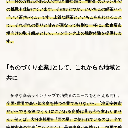
い一杯の方程式があるんです｣と西社長は、“和酒”のジャンルで
の挑戦も仕掛けています。そのひとつが、いいちこの緑茶ハイ
『いい茶(ちゃ)こ』です。上質な緑茶といいちこをあわせること
で、それぞれの香りと甘みが重なって特別な一杯に。飲食店市
場向けの取り組みとして、ワンランク上の焼酎体験を提供しま
す。
｢ものづくり企業｣として、これからも地域と
共に
多彩な商品ラインナップで消費者のニーズをとらえる同社。
全国･世界で高い知名度を持つ企業でありながら、｢地元宇佐市
だからできる酒づくり｣にこだわる姿勢は昔も今も変わりませ
ん。例えば、大分麦焼酎®『西の星』に使われているのは、全て
宇佐市産の大麦｢ニシノホシ｣。品種改良から携わり、焼酎の醸