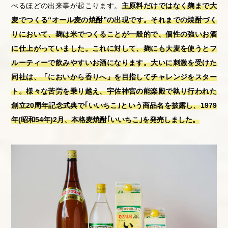
べるほどの出来事が起こります。
主原料だけではなく麹まで大
麦でつくる“オール麦の焼酎”の出現です。それまでの焼酎づく
りにおいて、麹は米でつくることが一般的で、個性の強いお酒
に仕上がっていました。これに対して、麹にも大麦を使うとフ
ルーティーで飲みやすいお酒になります。大いに刺激を受けた
同社は、「においから香りへ」を目指してチャレンジをスター
ト。様々な苦労を乗り越え、宇佐神宮の能楽殿で執り行われた
創立20周年記念式典で｢いいちこ｣という商品名を披露し、1979
年(昭和54年)2月、本格麦焼酎｢いいちこ｣を発売しました。