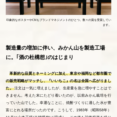
印象的なポスターやCMもブランドマネジメントのひとつ。数々の賞を受賞してい
ます。
製造量の増加に伴い、みかん山を製造工場
に。｢酒の杜構想｣のはじまり
革新的な品質とネーミングに加え、東京や福岡など都市圏で
の販売戦略がマッチし、『いいちこ』の名は全国へ広がりまし
た。
注文は一気に増えましたが、生産量を急に増やすことはで
きません。考えた末にたどり着いたのが、以前みかん栽培を行
っていた山でした。幸運なことに、焼酎づくりに適した水が豊
富にとれる場所だったのです。こうして、
1983
年（昭和
58
年）