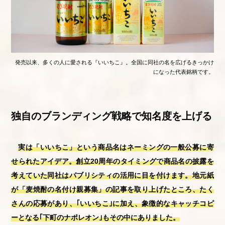
発売以来、多くの人に愛される『いいちこ』。全国に同社の名を広げるきっかけ
になった代表銘柄です。
独自のブランディング戦略で知名度を上げる
実は「いいちこ」という商品名はネーミングの一般公募に寄
せられたアイデア。創立20周年のタイミングで商品名の披露を
考えていた同社はパブリシティの活用に目を付けます。地元紙
が「麦焼酎の名付け親募集」の記事を取り上げたところ、たく
さんの応募があり、｢いいちこ｣に加え、象徴的なキャッチコピ
ーとなる｢下町のナポレオン｣もその中にありました。