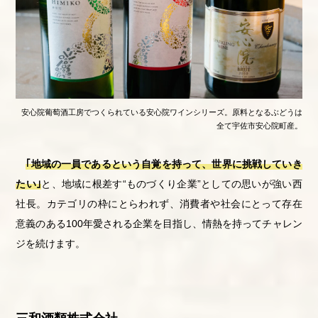
安心院葡萄酒工房でつくられている安心院ワインシリーズ。原料となるぶどうは
全て宇佐市安心院町産。
｢地域の一員であるという自覚を持って、世界に挑戦していき
たい｣
と、地域に根差す“ものづくり企業”としての思いが強い西
社長。カテゴリの枠にとらわれず、消費者や社会にとって存在
意義のある
100
年愛される企業を目指し、情熱を持ってチャレン
ジを続けます。