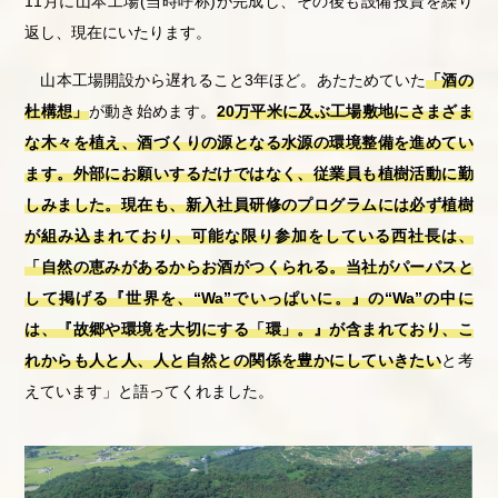
11
月に山本工場
(
当時呼称
)
が完成し、その後も設備投資を繰り
返し、現在にいたります。
山本工場開設から遅れること
3
年ほど。あたためていた
「酒の
杜構想」
が動き始めます。
20万平米に及ぶ工場敷地にさまざま
な木々を植え、酒づくりの源となる水源の環境整備を進めてい
ます。外部にお願いするだけではなく、従業員も植樹活動に勤
しみました。現在も、新入社員研修のプログラムには必ず植樹
が組み込まれており、可能な限り参加をしている西社長は、
「自然の恵みがあるからお酒がつくられる。当社がパーパスと
して掲げる『世界を、“Wa”でいっぱいに。』の“Wa”の中に
は、『故郷や環境を大切にする「環」。』が含まれており、こ
れからも人と人、人と自然との関係を豊かにしていきたい
と考
えています」と語ってくれました。