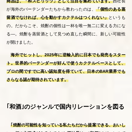
商品は、「和スピリッツ」として注目を集めています。
西社長
が海外のバーテンダーたちから教わったのは、
「個性のある蒸
留酒でなければ、心を動かすカクテルはつくれない」
というも
の。だからこそ、焼酎の個性は一杯を唯一無二に変える力にな
る―。焼酎を蒸留酒として見つめ直した瞬間に、新しい可能性
が開けました。
海外でヒットし、2025年に逆輸入的に日本でも発売をスター
ト。世界的バーテンダーが好んで使うカクテルベースとして、
プロの間ですでに高い認知度を得ていて、日本のBAR業界でも
さらなる認が期待されています。
｢和酒｣のジャンルで国内リレーションを図る
｢焼酎の可能性を知っている私たちだから提案できる、おいし