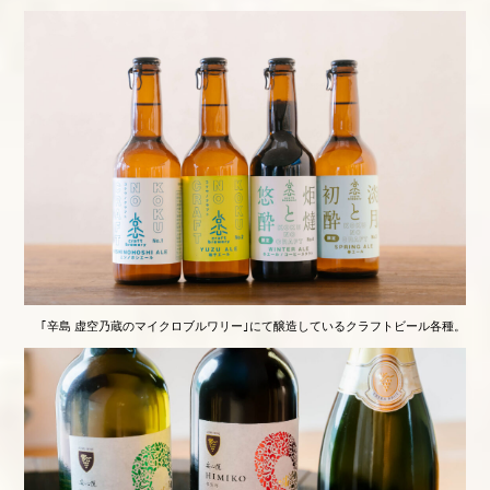
｢辛島 虚空乃蔵のマイクロブルワリー｣にて醸造しているクラフトビール各種。