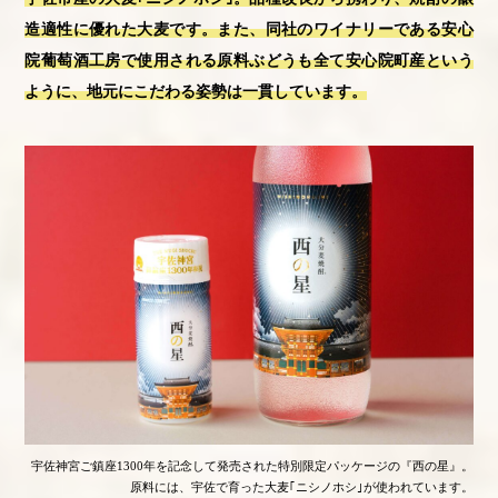
造適性に優れた大麦です。また、同社のワイナリーである安心
院葡萄酒工房で使用される原料ぶどうも全て安心院町産という
ように、地元にこだわる姿勢は一貫しています。
宇佐神宮ご鎮座1300年を記念して発売された特別限定パッケージの『西の星』。
原料には、宇佐で育った大麦｢ニシノホシ｣が使われています。