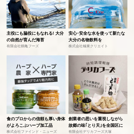
主役にも脇役にもなれる! 大分
安心･安全な水を使って新たな
の自然が育んだ海苔
大分の名物飲料を
有限会社鶴亀フーズ
株式会社極東クリエイト
食のプロからの信頼も厚い身体
創業者の思いを重視しながら
がよろこぶハーブ加工品
故郷の味｢とり天｣を全国区に
株式会社ファインド・ニューズ
有限会社デリカフーズ大塚