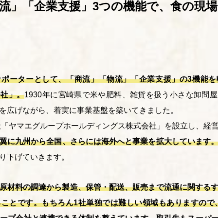
流」「企業支援」3つの機能で、食の現
サポーターとして、「商流」「物流」「企業支援」の3機能を
会社」。
1930
年に宮崎県で米や肥料、雑貨を扱う小さな卸問屋
を広げながら、着実に事業基盤を築いてきました。
会社「ヤマエグループホールディングス株式会社」を設立し、経
翼に九州から全国、さらには海外へと事業を拡大しています
り下げていきます。
原材料の調達から製造、保管・配送、販売まで流通に関する
ことです。もちろん1社単独では難しい領域もありますので