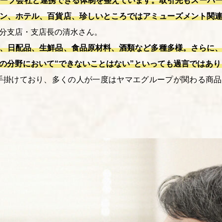
ループ会社と連携できる体制を整えています。取引先もスーパ
ン、ホテル、百貨店、珍しいところではアミューズメント関
分支店・支店長の清水さん。
、日配品、生鮮品、食品原材料、酒類など多種多様。さらに
の分野において“できないことはない”といっても過言ではあり
手掛けており、多くの人が一度はヤマエグループが関わる商品