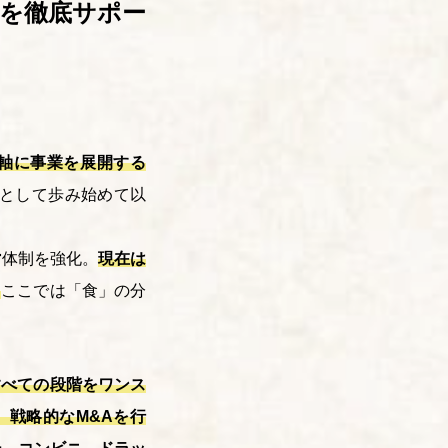
場を徹底サポー
軸に事業を展開する
として歩み始めて以
営体制を強化。
現在は
。
ここでは「食」の分
すべての段階をワンス
、戦略的なM&Aを行