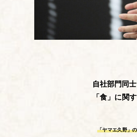
自社部門同士
「食」に関
「ヤマエ久野」の