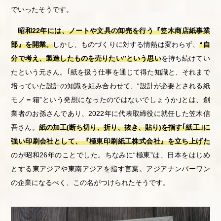
でいったそうです。
昭和22年には、ノートや文具の卸売を行う『笠木商店紙事業
部』を開業。
しかし、ものづくりに対する情熱は変わらず、
“自
分で考え、製造したものを売りたい”という思い
を持ち続けてい
たという元さん。｢紙を扱う仕事を通じて得た知識と、それまで
培っていた設計の知識を組み合わせて、“設計が必要とされる紙
モノ＝箱”という発想になったのではないでしょうか｣とは、創
業者のお孫さんであり、2022年に代表取締役に就任した笠木信
吾さん。
紙の加工(断ち切り、折り、抜き、貼り)を指す｢紙工｣に
強い印刷会社として、『極東印刷紙工株式会社』を立ち上げた
のが昭和26年のことでした。ちなみに“極東”は、日本をはじめ
とする東アジアや東南アジアを指す言葉。アジアナンバーワン
の企業になるべく、この名がつけられたそうです。