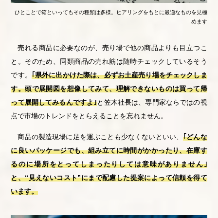
ひとことで箱といってもその種類は多様。ヒアリングをもとに最適なものを見極
めます
売れる商品に必要なのが、売り場で他の商品よりも目立つこ
と。そのため、同類商品の売れ筋は随時チェックしているそう
です。
｢県外に出かけた際は、必ずお土産売り場をチェックしま
す。頭で展開図を想像してみて、理解できないものは買って帰
って展開してみるんですよ｣
と笠木社長は、専門家ならではの視
点で市場のトレンドをとらえることを忘れません。
商品の製造現場に足を運ぶことも少なくないといい、
｢どんな
に良いパッケージでも、組み立てに時間がかかったり、在庫す
るのに場所をとってしまったりしては意味がありません｣
と、“見えないコスト”にまで配慮した提案によって信頼を得て
います。