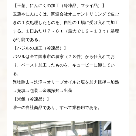
【玉葱、にんにくの加工（冷凍品、フライ品）】
玉葱やにんにくは、関連会社オニオントリミングで皮む
きの１次処理したものを、自社の工場に受け入れて加工
する。１日あたり７～８ｔ（最大で１２～１３ｔ）処理
が可能である。
【バジルの加工（冷凍品）】
バジルは全て国東市の農家（７８件）から仕入れてお
り、ペースト加工したものを、キューピーに卸してい
る。
異物除去→洗浄→オリーブオイルと塩を加え撹拌→加熱
→充填→包装→金属探知→出荷
【米飯（冷凍品）】
唯一の自社商品であり、すべて業務用である。