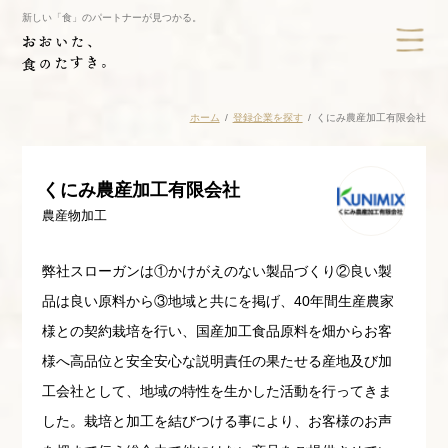
新しい「食」のパートナーが見つかる。
ホーム
登録企業を探す
くにみ農産加工有限会社
くにみ農産加工有限会社
農産物加工
弊社スローガンは①かけがえのない製品づくり②良い製
品は良い原料から③地域と共にを掲げ、40年間生産農家
様との契約栽培を行い、国産加工食品原料を畑からお客
様へ高品位と安全安心な説明責任の果たせる産地及び加
工会社として、地域の特性を生かした活動を行ってきま
した。栽培と加工を結びつける事により、お客様のお声