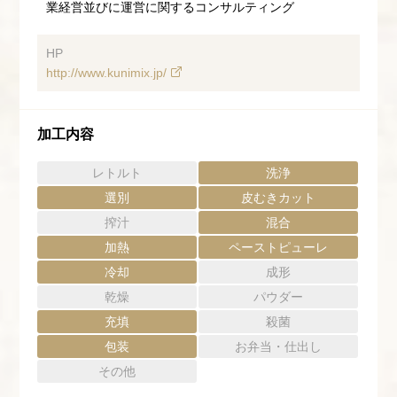
業経営並びに運営に関するコンサルティング
HP
http://www.kunimix.jp/
加工内容
レトルト
洗浄
選別
皮むきカット
搾汁
混合
加熱
ペーストピューレ
冷却
成形
乾燥
パウダー
充填
殺菌
包装
お弁当・仕出し
その他