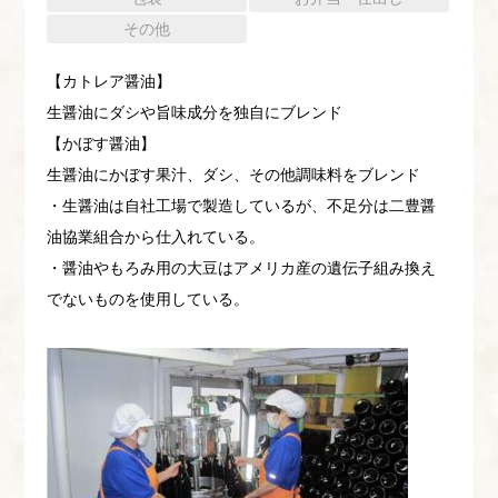
その他
【カトレア醤油】
生醤油にダシや旨味成分を独自にブレンド
【かぼす醤油】
生醤油にかぼす果汁、ダシ、その他調味料をブレンド
・生醤油は自社工場で製造しているが、不足分は二豊醤
油協業組合から仕入れている。
・醤油やもろみ用の大豆はアメリカ産の遺伝子組み換え
でないものを使用している。