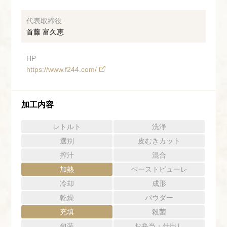
代表取締役
首藤 富久恵
HP
https://www.f244.com/
加工内容
レトルト
洗浄
選別
皮むきカット
搾汁
混合
加熱
ペーストピューレ
冷却
成形
乾燥
パウダー
充填
殺菌
包装
お弁当・仕出し