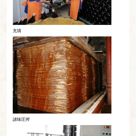
充填
諸味圧搾