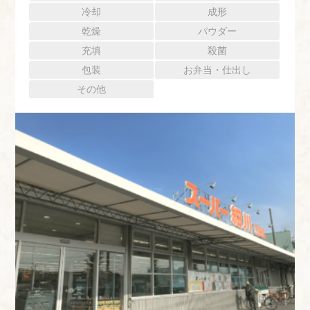
冷却
成形
乾燥
パウダー
充填
殺菌
包装
お弁当・仕出し
その他